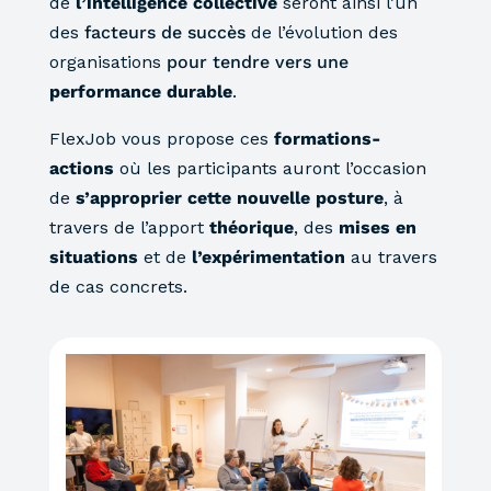
de
l’intelligence collective
seront ainsi l’un
des
facteurs de succès
de l’évolution des
organisations
pour tendre vers une
performance durable
.
FlexJob vous propose ces
formations-
actions
où les participants auront l’occasion
de
s’approprier cette nouvelle posture
, à
travers de l’apport
théorique
, des
mises en
situations
et de
l’expérimentation
au travers
de cas concrets.