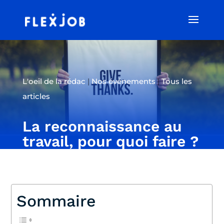
L'oeil de la rédac
|
Nos événements
|
Tous les
articles
La reconnaissance au
travail, pour quoi faire ?
Sommaire