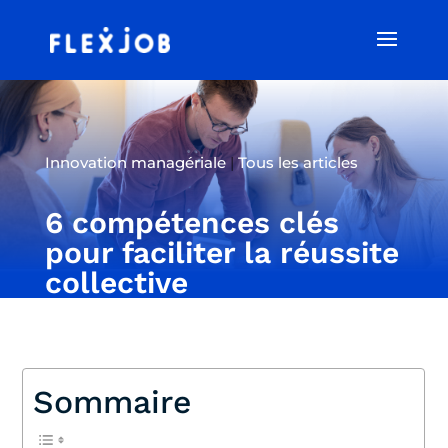
Innovation managériale
|
Tous les articles
6 compétences clés
pour faciliter la réussite
collective
Sommaire