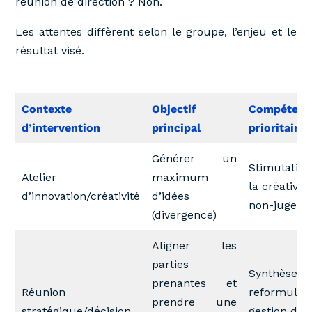
réunion de direction ? Non.
Les attentes diffèrent selon le groupe, l’enjeu et le
résultat visé.
Contexte
Objectif
Compétenc
d’intervention
principal
prioritaire
Générer un
Stimulation
Atelier
maximum
la créativité
d’innovation/créativité
d’idées
non-jugem
(divergence)
Aligner les
parties
Synthèse,
prenantes et
Réunion
reformulati
prendre une
stratégique/décision
gestion des