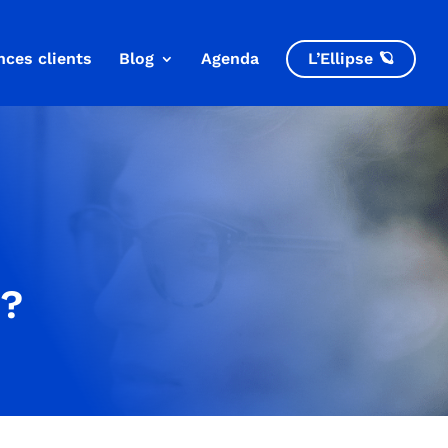
nces clients
Blog
Agenda
L’Ellipse 🪐
 ?