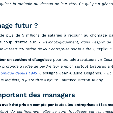
 qu’est la maladie au-dessus de leur tête. Ce qui peut génére
age futur ?
n de plus de 5 millions de salariés à recourir au chômage p
eaucoup d’entre eux.
« Psychologiquement, dans l’esprit de 
de la restructuration de leur entreprise par la suite »
, expliqu
réer un sentiment d’angoisse
pour les télétravailleurs :
« Ceux 
 profonde à l’idée de perdre leur emploi, surtout lorsqu’ils 
nomique depuis 1945
»
, souligne Jean-Claude Delgènes.
« Et 
s inquiets, à juste titre »
ajoute Laurence Breton-Kueny.
important des managers
avoir été pris en compte par toutes les entreprises et les m
ébut du confinement, elles se sont focalisées sur les mesu