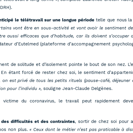
NDRH).
nticipé le télétravail sur une longue période
telle que nous l
rtains vont être en sous-activité et vont avoir le sentiment de
être aussi efficaces que d’habitude, car ils doivent s’occuper 
ndateur d’Eutelmed (plateforme d’accompagnement psychologi
ment de solitude et d’isolement pointe le bout de son nez. L’e
. En étant forcé de rester chez soi, le sentiment d’apparten
on est privé de tous les petits rituels (pause-café, déjeuner 
on pour l’individu »,
souligne Jean-Claude Delgènes.
, victime du coronavirus, le travail peut rapidement dev
 des difficultés et des contraintes
, sortir de chez soi pour a
epos non plus.
« Ceux dont le métier n’est pas praticable à di