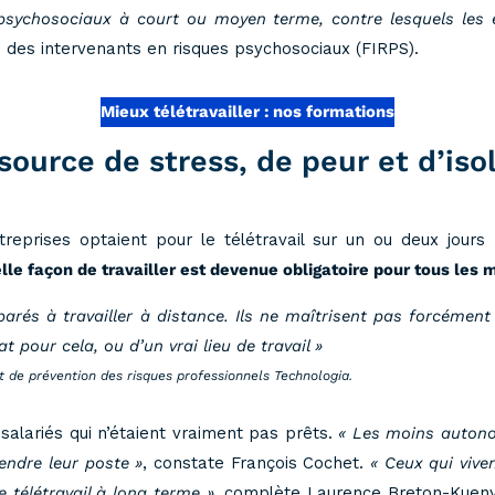
psychosociaux à court ou moyen terme, contre lesquels les 
n des intervenants en risques psychosociaux (FIRPS).
Mieux télétravailler : nos formations
e source de stress, de peur et d’is
reprises optaient pour le télétravail sur un ou deux jou
le façon de travailler est devenue obligatoire pour tous les m
arés à travailler à distance. Ils ne maîtrisent pas forcément
 pour cela, ou d’un vrai lieu de travail »
 de prévention des risques professionnels Technologia.
salariés qui n’étaient vraiment pas prêts.
« Les moins autono
endre leur poste »
, constate François Cochet.
« Ceux qui vive
 télétravail à long terme »
, complète Laurence Breton-Kueny,