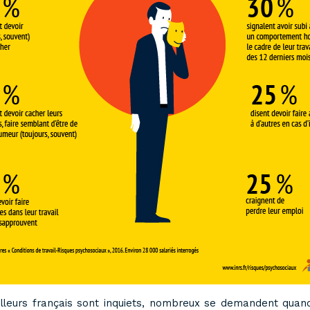
illeurs français sont inquiets, nombreux se demandent quand