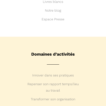
Livres blancs
Notre blog
Espace Presse
Domaines d’activités
Innover dans ses pratiques
Repenser son rapport temps/lieu
au travail
Transformer son organisation