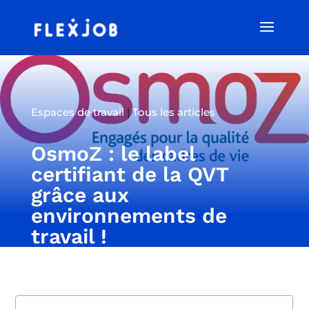
Espaces de travail
|
Tous les articles
OsmoZ : le label
certifiant de la QVT
grâce aux
environnements de
travail !