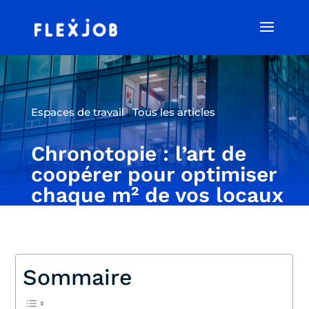
Espaces de travail
|
Tous les articles
Chronotopie : l’art de
coopérer pour optimiser
chaque m² de vos locaux
Sommaire