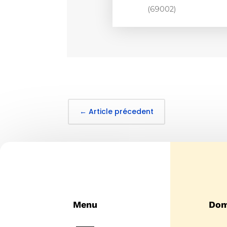
(69002)
S'INSCRIRE
←
Article précedent
Menu
Dom