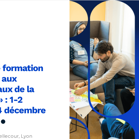
 formation
 aux
ux de la
» : 1-2
 4 décembre
Bellecour, Lyon