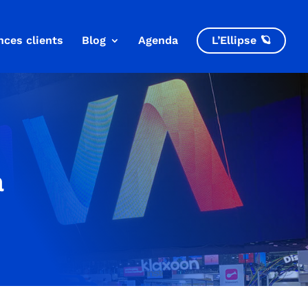
nces clients
Blog
Agenda
L’Ellipse 🪐
à