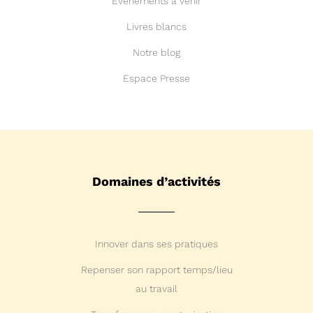
Événements à venir
Livres blancs
Notre blog
Espace Presse
Domaines d’activités
Innover dans ses pratiques
Repenser son rapport temps/lieu
au travail