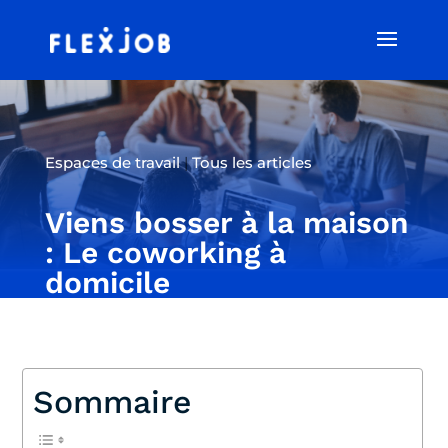
Espaces de travail
|
Tous les articles
Viens bosser à la maison
: Le coworking à
domicile
Sommaire