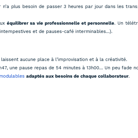
r n’a plus besoin de passer 3 heures par jour dans les tran
eux
équilibrer sa vie professionnelle et personnelle
. Un télét
s intempestives et de pauses-café interminables…).
laissent aucune place à l’improvisation et à la créativité.
47, une pause repas de 54 minutes à 13h00… Un peu fade non 
 modulables
adaptés aux besoins de chaque collaborateur
.