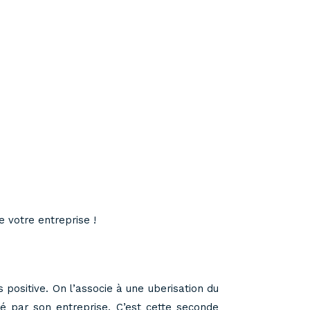
e votre entreprise !
ès positive. On l’associe à une uberisation du
isé par son entreprise. C’est cette seconde