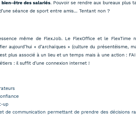
e bien-être des salariés
. Pouvoir se rendre aux bureaux plus t
ter d’une séance de sport entre amis… Tentant non ?
’essence même de FlexJob. Le FlexOffice et le FlexTime ne
ifier aujourd’hui « d’archaïques » (culture du présentéisme, 
est plus associé à un lieu et un temps mais à une action : FAI
rs : il suffit d’une connexion internet !
rateurs
confiance
t-up
n et de communication permettant de prendre des décisions r