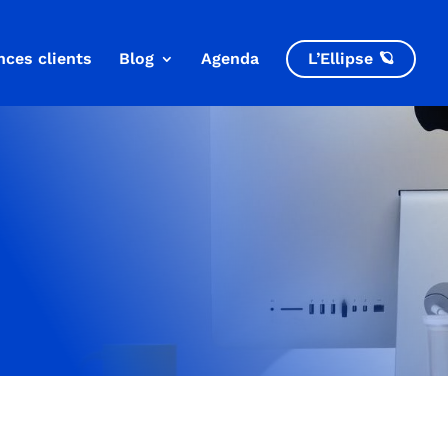
nces clients
Blog
Agenda
L’Ellipse 🪐