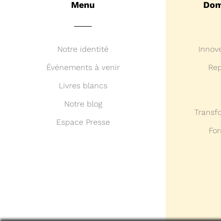
Menu
Dom
Notre identité
Innov
Événements à venir
Rep
Livres blancs
Notre blog
Transf
Espace Presse
For