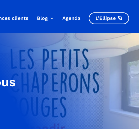
nces clients
Blog
Agenda
L’Ellipse 🪐
ous