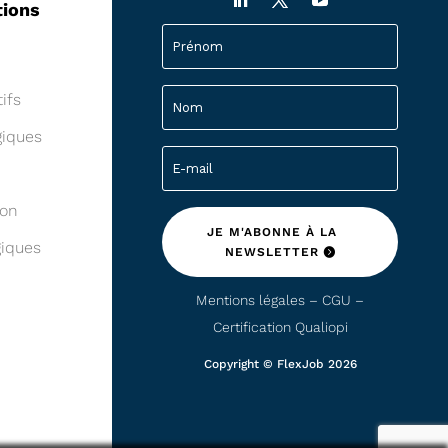
tions
ifs
giques
ion
JE M'ABONNE À LA
iques
NEWSLETTER
Mentions légales – CGU –
Certification Qualiopi
Copyright © FlexJob 2026