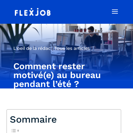
L'oeil de la rédac
|
Tous les articles
Comment rester
motivé(e) au bureau
pendant l’été ?
Sommaire