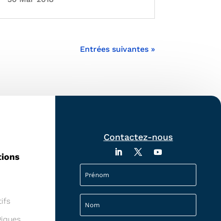
Entrées suivantes »
Contactez-nous
tions
ifs
giques