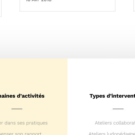
aines d’activités
Types d’interven
er dans ses pratiques
Ateliers collaborat
enser son rapport
Ateliers ludopédago