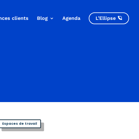
nces clients
Blog
Agenda
L’Ellipse 🪐
Espaces de travail