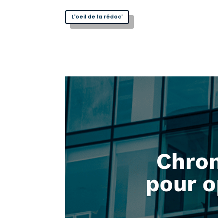
L'oeil de la rédac'
Chron
pour o