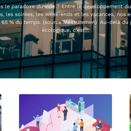
 le paradoxe du vide ? Entre le développement du 
, les soirées, les week-ends et les vacances, nos e
 65 % du temps. (source Measuremen) Au-delà du g
écologique, c’est...